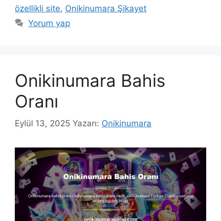
özellikli site
,
Onikinumara Şikayet
Yorum yap
Onikinumara Bahis
Oranı
Eylül 13, 2025
Yazarı:
Onikinumara