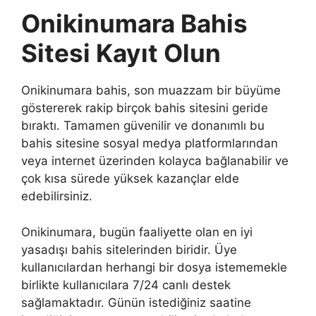
Onikinumara Bahis
Sitesi Kayıt Olun
Onikinumara bahis, son muazzam bir büyüme
göstererek rakip birçok bahis sitesini geride
bıraktı. Tamamen güvenilir ve donanımlı bu
bahis sitesine sosyal medya platformlarından
veya internet üzerinden kolayca bağlanabilir ve
çok kısa sürede yüksek kazançlar elde
edebilirsiniz.
Onikinumara, bugün faaliyette olan en iyi
yasadışı bahis sitelerinden biridir. Üye
kullanıcılardan herhangi bir dosya istememekle
birlikte kullanıcılara 7/24 canlı destek
sağlamaktadır. Günün istediğiniz saatine