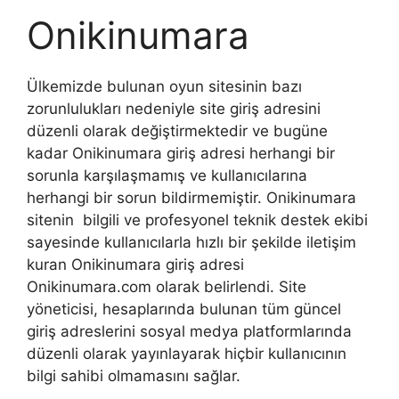
Onikinumara
Ülkemizde bulunan oyun sitesinin bazı
zorunlulukları nedeniyle site giriş adresini
düzenli olarak değiştirmektedir ve bugüne
kadar Onikinumara giriş adresi herhangi bir
sorunla karşılaşmamış ve kullanıcılarına
herhangi bir sorun bildirmemiştir. Onikinumara
sitenin bilgili ve profesyonel teknik destek ekibi
sayesinde kullanıcılarla hızlı bir şekilde iletişim
kuran Onikinumara giriş adresi
Onikinumara.com olarak belirlendi. Site
yöneticisi, hesaplarında bulunan tüm güncel
giriş adreslerini sosyal medya platformlarında
düzenli olarak yayınlayarak hiçbir kullanıcının
bilgi sahibi olmamasını sağlar.