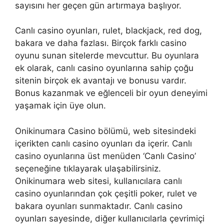
sayısını her geçen gün artırmaya başlıyor.
Canlı casino oyunları, rulet, blackjack, red dog,
bakara ve daha fazlası. Birçok farklı casino
oyunu sunan sitelerde mevcuttur. Bu oyunlara
ek olarak, canlı casino oyunlarına sahip çoğu
sitenin birçok ek avantajı ve bonusu vardır.
Bonus kazanmak ve eğlenceli bir oyun deneyimi
yaşamak için üye olun.
Onikinumara Casino bölümü, web sitesindeki
içerikten canlı casino oyunları da içerir. Canlı
casino oyunlarına üst menüden ‘Canlı Casino’
seçeneğine tıklayarak ulaşabilirsiniz.
Onikinumara web sitesi, kullanıcılara canlı
casino oyunlarından çok çeşitli poker, rulet ve
bakara oyunları sunmaktadır. Canlı casino
oyunları sayesinde, diğer kullanıcılarla çevrimiçi