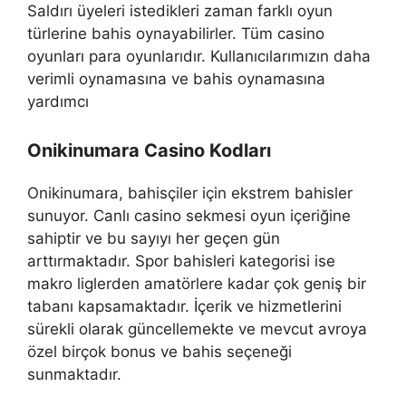
Saldırı üyeleri istedikleri zaman farklı oyun
türlerine bahis oynayabilirler. Tüm casino
oyunları para oyunlarıdır. Kullanıcılarımızın daha
verimli oynamasına ve bahis oynamasına
yardımcı
Onikinumara Casino Kodları
Onikinumara, bahisçiler için ekstrem bahisler
sunuyor. Canlı casino sekmesi oyun içeriğine
sahiptir ve bu sayıyı her geçen gün
arttırmaktadır. Spor bahisleri kategorisi ise
makro liglerden amatörlere kadar çok geniş bir
tabanı kapsamaktadır. İçerik ve hizmetlerini
sürekli olarak güncellemekte ve mevcut avroya
özel birçok bonus ve bahis seçeneği
sunmaktadır.