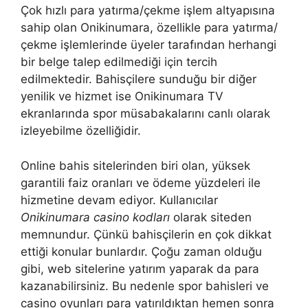
Çok hızlı para yatırma/çekme işlem altyapısına
sahip olan Onikinumara, özellikle para yatırma/
çekme işlemlerinde üyeler tarafından herhangi
bir belge talep edilmediği için tercih
edilmektedir. Bahisçilere sunduğu bir diğer
yenilik ve hizmet ise Onikinumara TV
ekranlarında spor müsabakalarını canlı olarak
izleyebilme özelliğidir.
Online bahis sitelerinden biri olan, yüksek
garantili faiz oranları ve ödeme yüzdeleri ile
hizmetine devam ediyor. Kullanıcılar
Onikinumara casino kodları
olarak siteden
memnundur. Çünkü bahisçilerin en çok dikkat
ettiği konular bunlardır. Çoğu zaman olduğu
gibi, web sitelerine yatırım yaparak da para
kazanabilirsiniz. Bu nedenle spor bahisleri ve
casino oyunları para yatırıldıktan hemen sonra