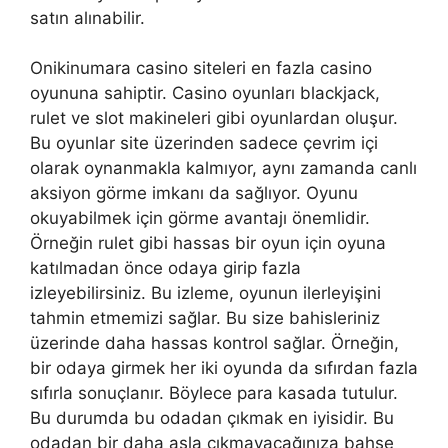
satın alınabilir.
Onikinumara casino siteleri en fazla casino
oyununa sahiptir. Casino oyunları blackjack,
rulet ve slot makineleri gibi oyunlardan oluşur.
Bu oyunlar site üzerinden sadece çevrim içi
olarak oynanmakla kalmıyor, aynı zamanda canlı
aksiyon görme imkanı da sağlıyor. Oyunu
okuyabilmek için görme avantajı önemlidir.
Örneğin rulet gibi hassas bir oyun için oyuna
katılmadan önce odaya girip fazla
izleyebilirsiniz. Bu izleme, oyunun ilerleyişini
tahmin etmemizi sağlar. Bu size bahisleriniz
üzerinde daha hassas kontrol sağlar. Örneğin,
bir odaya girmek her iki oyunda da sıfırdan fazla
sıfırla sonuçlanır. Böylece para kasada tutulur.
Bu durumda bu odadan çıkmak en iyisidir. Bu
odadan bir daha asla çıkmayacağınıza bahse