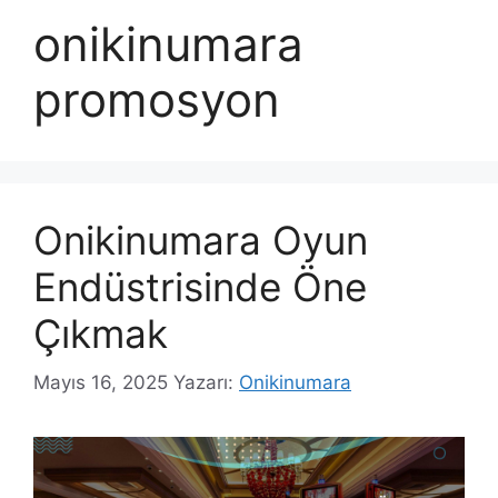
onikinumara
promosyon
Onikinumara Oyun
Endüstrisinde Öne
Çıkmak
Mayıs 16, 2025
Yazarı:
Onikinumara