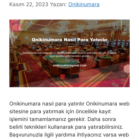
Kasım 22, 2023
Yazarı:
Onikinumara
Onikinumara nasıl para yatırılır Onikinumara web
sitesine para yatırmak için öncelikle kayıt
işlemini tamamlamanız gerekir. Daha sonra
belirli teknikleri kullanarak para yatırabilirsiniz.
Başvurunuzla ilgili yardıma ihtiyacınız varsa web