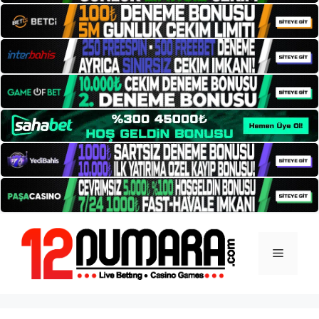
İçeriğe
atla
Menü