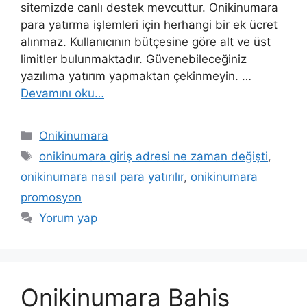
sitemizde canlı destek mevcuttur. Onikinumara
para yatırma işlemleri için herhangi bir ek ücret
alınmaz. Kullanıcının bütçesine göre alt ve üst
limitler bulunmaktadır. Güvenebileceğiniz
yazılıma yatırım yapmaktan çekinmeyin. …
Devamını oku…
Kategoriler
Onikinumara
Etiketler
onikinumara giriş adresi ne zaman değişti
,
onikinumara nasıl para yatırılır
,
onikinumara
promosyon
Yorum yap
Onikinumara Bahis