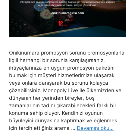
Onikinumara promosyon sorunu promosyonlarla
ilgili herhangi bir sorunla karşılaşırsanız,
ihtiyaçlarınıza en uygun promosyon paketini
bulmak için müşteri hizmetlerimize ulaşarak
veya onlara danışarak bu sorunu kolayca
çözebilirsiniz. Monopoly Live ile ülkemizden ve
dünyanın her yerinden bireyler, boş
zamanlarının tadını çıkarabilecekleri farklı bir
konuma sahip oluyor. Kendinizi oyunun
büyüleyici dünyasına kaptırmak ve eğlenmek
için tercih ettiğiniz arama …
Devamını oku…