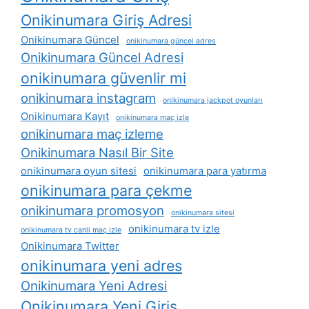
Onikinumara Giriş Adresi
Onikinumara Güncel
onikinumara güncel adres
Onikinumara Güncel Adresi
onikinumara güvenlir mi
onikinumara instagram
onikinumara jackpot oyunları
Onikinumara Kayıt
onikinumara maç izle
onikinumara maç izleme
Onikinumara Nasıl Bir Site
onikinumara oyun sitesi
onikinumara para yatırma
onikinumara para çekme
onikinumara promosyon
onikinumara sitesi
onikinumara tv izle
onikinumara tv canli maç izle
Onikinumara Twitter
onikinumara yeni adres
Onikinumara Yeni Adresi
Onikinumara Yeni Giriş