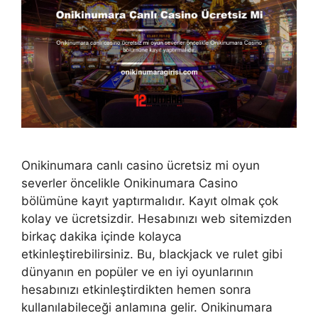
Onikinumara canlı casino ücretsiz mi oyun
severler öncelikle Onikinumara Casino
bölümüne kayıt yaptırmalıdır. Kayıt olmak çok
kolay ve ücretsizdir. Hesabınızı web sitemizden
birkaç dakika içinde kolayca
etkinleştirebilirsiniz. Bu, blackjack ve rulet gibi
dünyanın en popüler ve en iyi oyunlarının
hesabınızı etkinleştirdikten hemen sonra
kullanılabileceği anlamına gelir. Onikinumara