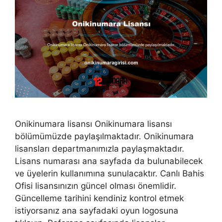
Onikinumara lisansı Onikinumara lisansı
bölümümüzde paylaşılmaktadır. Onikinumara
lisansları departmanımızla paylaşmaktadır.
Lisans numarası ana sayfada da bulunabilecek
ve üyelerin kullanımına sunulacaktır. Canlı Bahis
Ofisi lisansınızın güncel olması önemlidir.
Güncelleme tarihini kendiniz kontrol etmek
istiyorsanız ana sayfadaki oyun logosuna