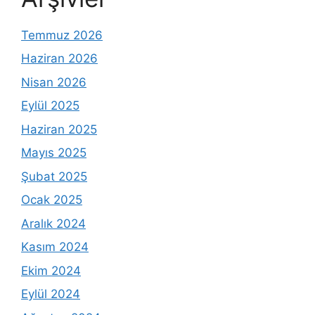
Temmuz 2026
Haziran 2026
Nisan 2026
Eylül 2025
Haziran 2025
Mayıs 2025
Şubat 2025
Ocak 2025
Aralık 2024
Kasım 2024
Ekim 2024
Eylül 2024