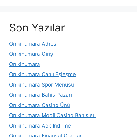
Son Yazılar
Onikinumara Adresi
Onikinumara Giriş
Onikinumara
Onikinumara Canlı Eşleşme
Onikinumara Spor Menüsü
Onikinumara Bahis Pazarı
Onikinumara Casino Ünü
Onikinumara Mobil Casino Bahisleri
Onikinumara Apk İndirme
Onikinumara Finansal Oranlar