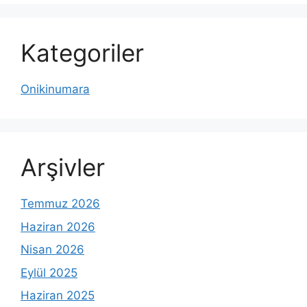
Kategoriler
Onikinumara
Arşivler
Temmuz 2026
Haziran 2026
Nisan 2026
Eylül 2025
Haziran 2025