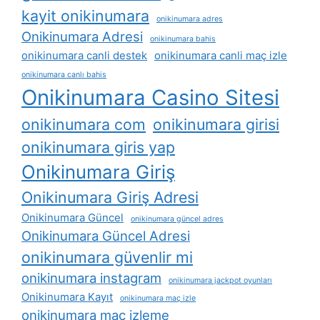
kayit onikinumara
onikinumara adres
Onikinumara Adresi
onikinumara bahis
onikinumara canli destek
onikinumara canli maç izle
onikinumara canlı bahis
Onikinumara Casino Sitesi
onikinumara com
onikinumara girisi
onikinumara giris yap
Onikinumara Giriş
Onikinumara Giriş Adresi
Onikinumara Güncel
onikinumara güncel adres
Onikinumara Güncel Adresi
onikinumara güvenlir mi
onikinumara instagram
onikinumara jackpot oyunları
Onikinumara Kayıt
onikinumara maç izle
onikinumara maç izleme