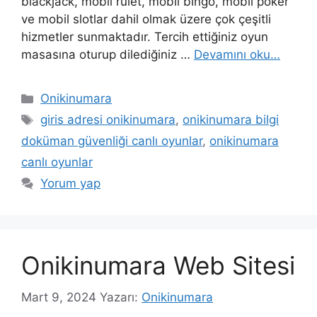
blackjack, mobil rulet, mobil bingo, mobil poker
ve mobil slotlar dahil olmak üzere çok çeşitli
hizmetler sunmaktadır. Tercih ettiğiniz oyun
masasına oturup dilediğiniz …
Devamını oku…
Kategoriler
Onikinumara
Etiketler
giris adresi onikinumara
,
onikinumara bilgi
doküman güvenliği canlı oyunlar
,
onikinumara
canlı oyunlar
Yorum yap
Onikinumara Web Sitesi
Mart 9, 2024
Yazarı:
Onikinumara