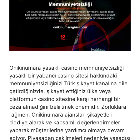
Onikinumara yasaklı casino memnuniyetsizliği
yasaklı bir yabancı casino sitesi hakkındaki
memnuniyetsizliğinizi Türk şikayet kanalına dile
getirdiğinizde, şikayet ettiğiniz ülke veya
platformun casino sitesine karşı herhangi bir
ceza almadığını belirtmek önemlidir. Zorluklara
rağmen, Onikinumara ajansları şikayetleri
ciddiye alarak ve kapsamlı değerlendirmeler
yaparak müşterilerine yardımcı olmaya devam
ediyor. Piyasadan çekilmeleri nedeniyle yasadışı