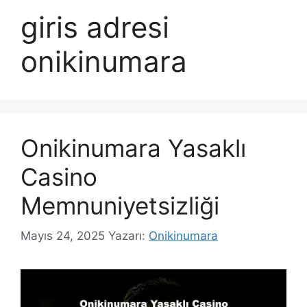
giris adresi
onikinumara
Onikinumara Yasaklı
Casino
Memnuniyetsizliği
Mayıs 24, 2025
Yazarı:
Onikinumara