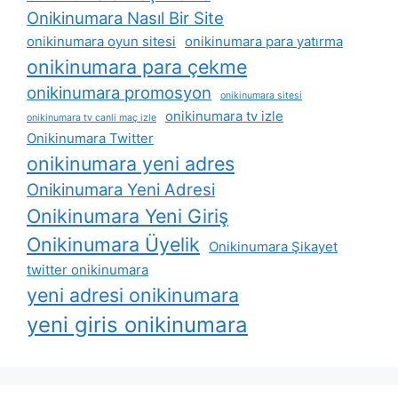
Onikinumara Nasıl Bir Site
onikinumara oyun sitesi
onikinumara para yatırma
onikinumara para çekme
onikinumara promosyon
onikinumara sitesi
onikinumara tv izle
onikinumara tv canli maç izle
Onikinumara Twitter
onikinumara yeni adres
Onikinumara Yeni Adresi
Onikinumara Yeni Giriş
Onikinumara Üyelik
Onikinumara Şikayet
twitter onikinumara
yeni adresi onikinumara
yeni giris onikinumara