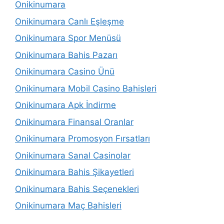
Onikinumara
Onikinumara Canlı Eşleşme
Onikinumara Spor Menüsü
Onikinumara Bahis Pazarı
Onikinumara Casino Ünü
Onikinumara Mobil Casino Bahisleri
Onikinumara Apk İndirme
Onikinumara Finansal Oranlar
Onikinumara Promosyon Fırsatları
Onikinumara Sanal Casinolar
Onikinumara Bahis Şikayetleri
Onikinumara Bahis Seçenekleri
Onikinumara Maç Bahisleri