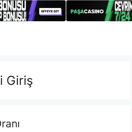
 Giriş
ranı