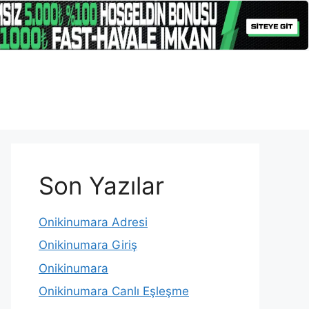
Son Yazılar
Onikinumara Adresi
Onikinumara Giriş
Onikinumara
Onikinumara Canlı Eşleşme