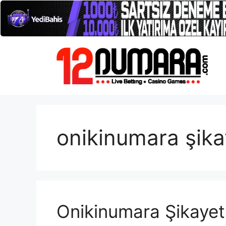
İçeriğe
atla
onikinumara şikay
Onikinumara Şikayetl