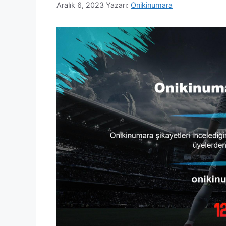
Aralık 6, 2023
Yazarı:
Onikinumara