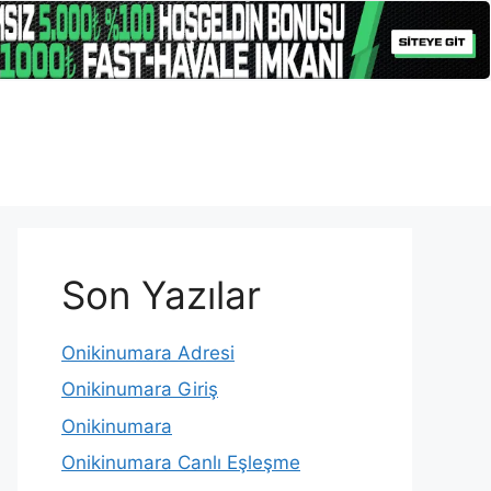
Son Yazılar
Onikinumara Adresi
Onikinumara Giriş
Onikinumara
Onikinumara Canlı Eşleşme