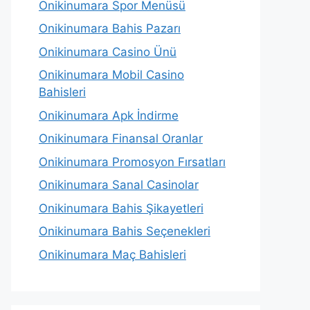
Onikinumara Spor Menüsü
Onikinumara Bahis Pazarı
Onikinumara Casino Ünü
Onikinumara Mobil Casino
Bahisleri
Onikinumara Apk İndirme
Onikinumara Finansal Oranlar
Onikinumara Promosyon Fırsatları
Onikinumara Sanal Casinolar
Onikinumara Bahis Şikayetleri
Onikinumara Bahis Seçenekleri
Onikinumara Maç Bahisleri