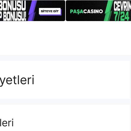
etleri
eri