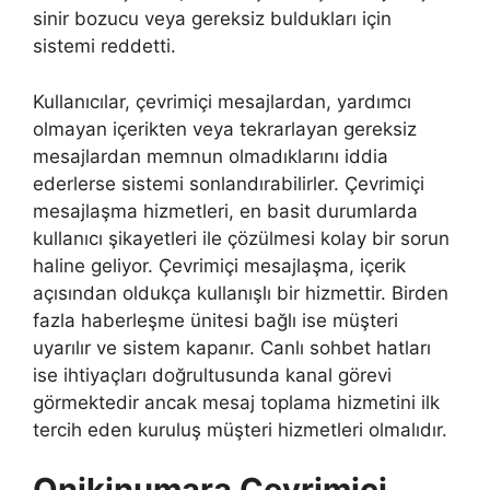
sinir bozucu veya gereksiz buldukları için
sistemi reddetti.
Kullanıcılar, çevrimiçi mesajlardan, yardımcı
olmayan içerikten veya tekrarlayan gereksiz
mesajlardan memnun olmadıklarını iddia
ederlerse sistemi sonlandırabilirler. Çevrimiçi
mesajlaşma hizmetleri, en basit durumlarda
kullanıcı şikayetleri ile çözülmesi kolay bir sorun
haline geliyor. Çevrimiçi mesajlaşma, içerik
açısından oldukça kullanışlı bir hizmettir. Birden
fazla haberleşme ünitesi bağlı ise müşteri
uyarılır ve sistem kapanır. Canlı sohbet hatları
ise ihtiyaçları doğrultusunda kanal görevi
görmektedir ancak mesaj toplama hizmetini ilk
tercih eden kuruluş müşteri hizmetleri olmalıdır.
Onikinumara Çevrimiçi