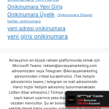
Onikinumara Yeni Giriş
Onikinumara Üyelik
Onikinumara Şikayet
twitter onikinumara
yeni adresi onikinumara
yeni giris onikinumara
Avrasya'nın en büyük reklam platformunda olmak için
Microsoft Teams:
reklam@avrasyamarketing.com
adresimizden veya Telegram: @Avrasyamarketing
adresimizden irtibat kurabilirsiniz. (Tek iletişim
adreslerimiz teams / telegram ve mail adresimizdir.
Harici hiçbir iletişim adresimiz bulunmamaktadır.
Lütfen itibar etmeyiniz.) Türkiye yasalarına göre 7258
sayılı kanun uyarınca yasa dışı bahis oynamanın
cezaları mevcuttur. Şu an bulunduğunuz site hiç bir
şekilde illegal bahis oyunları oynatmıyor ve oynamaya