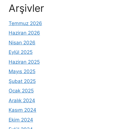
Arşivler
Temmuz 2026
Haziran 2026
Nisan 2026
Eylül 2025
Haziran 2025
Mayıs 2025
Şubat 2025
Ocak 2025
Aralık 2024
Kasım 2024
Ekim 2024