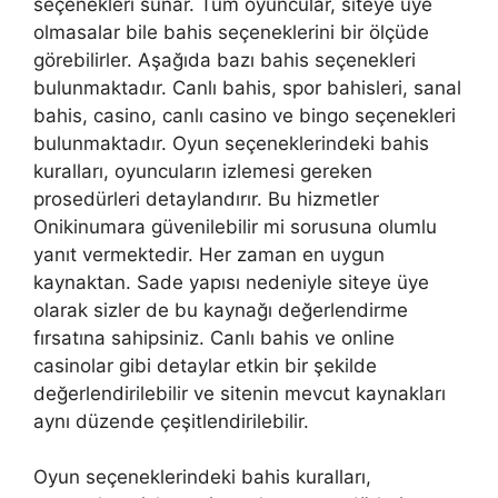
seçenekleri sunar. Tüm oyuncular, siteye üye
olmasalar bile bahis seçeneklerini bir ölçüde
görebilirler. Aşağıda bazı bahis seçenekleri
bulunmaktadır. Canlı bahis, spor bahisleri, sanal
bahis, casino, canlı casino ve bingo seçenekleri
bulunmaktadır. Oyun seçeneklerindeki bahis
kuralları, oyuncuların izlemesi gereken
prosedürleri detaylandırır. Bu hizmetler
Onikinumara güvenilebilir mi sorusuna olumlu
yanıt vermektedir. Her zaman en uygun
kaynaktan. Sade yapısı nedeniyle siteye üye
olarak sizler de bu kaynağı değerlendirme
fırsatına sahipsiniz. Canlı bahis ve online
casinolar gibi detaylar etkin bir şekilde
değerlendirilebilir ve sitenin mevcut kaynakları
aynı düzende çeşitlendirilebilir.
Oyun seçeneklerindeki bahis kuralları,