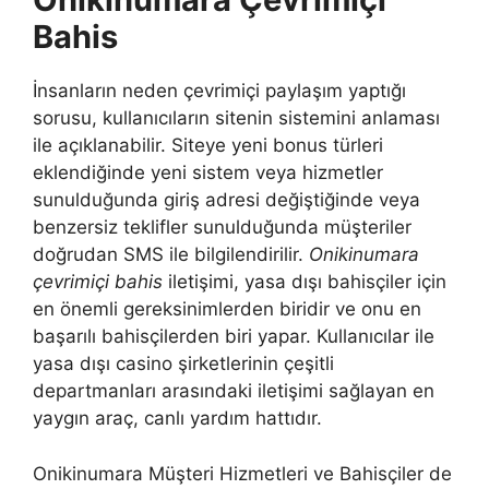
Bahis
İnsanların neden çevrimiçi paylaşım yaptığı
sorusu, kullanıcıların sitenin sistemini anlaması
ile açıklanabilir. Siteye yeni bonus türleri
eklendiğinde yeni sistem veya hizmetler
sunulduğunda giriş adresi değiştiğinde veya
benzersiz teklifler sunulduğunda müşteriler
doğrudan SMS ile bilgilendirilir.
Onikinumara
çevrimiçi bahis
iletişimi, yasa dışı bahisçiler için
en önemli gereksinimlerden biridir ve onu en
başarılı bahisçilerden biri yapar. Kullanıcılar ile
yasa dışı casino şirketlerinin çeşitli
departmanları arasındaki iletişimi sağlayan en
yaygın araç, canlı yardım hattıdır.
Onikinumara Müşteri Hizmetleri ve Bahisçiler de