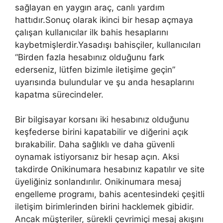
sağlayan en yaygın araç, canlı yardım
hattıdır.Sonuç olarak ikinci bir hesap açmaya
çalışan kullanıcılar ilk bahis hesaplarını
kaybetmişlerdir.Yasadışı bahisçiler, kullanıcıları
“Birden fazla hesabınız olduğunu fark
ederseniz, lütfen bizimle iletişime geçin”
uyarısında bulundular ve şu anda hesaplarını
kapatma sürecindeler.
Bir bilgisayar korsanı iki hesabınız olduğunu
keşfederse birini kapatabilir ve diğerini açık
bırakabilir. Daha sağlıklı ve daha güvenli
oynamak istiyorsanız bir hesap açın. Aksi
takdirde Onikinumara hesabınız kapatılır ve site
üyeliğiniz sonlandırılır. Onikinumara mesaj
engelleme programı, bahis acentesindeki çeşitli
iletişim birimlerinden birini hacklemek gibidir.
Ancak müşteriler, sürekli çevrimiçi mesaj akışını