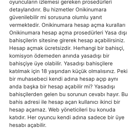
oyuncuların izlemesi gereken prosedürleri
detaylandırır. Bu hizmetler Onikinumara
güvenilebilir mi sorusuna olumlu yanıt
vermektedir. Onikinumara hesap açma kuralları
Onikinumara hesap açma prosedürleri Yasa dışı
bahisçilerin sitesine girerek hesap açabilirsiniz.
Hesap açmak ücretsizdir. Herhangi bir bahisçi,
komisyon ödemeden anında yasadışı bir
bahisçiye üye olabilir. Yasadışı bahisçilere
katılmak için 18 yaşından küçük olmalısınız. Peki
bir muhasebeci kendi adına hesap açıp aynı
anda başka bir hesap açabilir mi? Yasadışı
bahisçilerden gelen bu sorunun cevabı hayır. Bu
bahis adresi ile hesap açan kullanıcı ikinci bir
hesap açamaz. Web yöneticileri bu konuda
katıdır. Her oyuncu kendi adına sadece bir üye
hesabı açabilir.