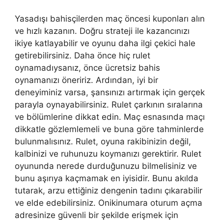
Yasadışı bahisçilerden maç öncesi kuponları alın
ve hızlı kazanın. Doğru strateji ile kazancınızı
ikiye katlayabilir ve oyunu daha ilgi çekici hale
getirebilirsiniz. Daha önce hiç rulet
oynamadıysanız, önce ücretsiz bahis
oynamanızı öneririz. Ardından, iyi bir
deneyiminiz varsa, şansınızı artırmak için gerçek
parayla oynayabilirsiniz. Rulet çarkının sıralarına
ve bölümlerine dikkat edin. Maç esnasında maçı
dikkatle gözlemlemeli ve buna göre tahminlerde
bulunmalısınız. Rulet, oyuna rakibinizin değil,
kalbinizi ve ruhunuzu koymanızı gerektirir. Rulet
oyununda nerede durduğunuzu bilmelisiniz ve
bunu aşırıya kaçmamak en iyisidir. Bunu akılda
tutarak, arzu ettiğiniz dengenin tadını çıkarabilir
ve elde edebilirsiniz. Onikinumara oturum açma
adresinize güvenli bir şekilde erişmek için