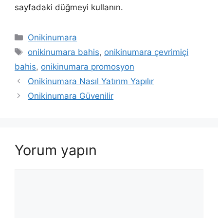
sayfadaki düğmeyi kullanın.
Kategoriler
Onikinumara
Etiketler
onikinumara bahis
,
onikinumara çevrimiçi
bahis
,
onikinumara promosyon
Onikinumara Nasıl Yatırım Yapılır
Onikinumara Güvenilir
Yorum yapın
Yorum