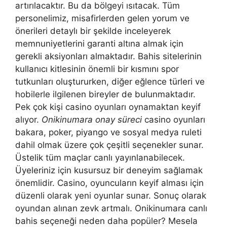
artırılacaktır. Bu da bölgeyi ısıtacak. Tüm
personelimiz, misafirlerden gelen yorum ve
önerileri detaylı bir şekilde inceleyerek
memnuniyetlerini garanti altına almak için
gerekli aksiyonları almaktadır. Bahis sitelerinin
kullanıcı kitlesinin önemli bir kısmını spor
tutkunları oluştururken, diğer eğlence türleri ve
hobilerle ilgilenen bireyler de bulunmaktadır.
Pek çok kişi casino oyunları oynamaktan keyif
alıyor.
Onikinumara onay süreci
casino oyunları
bakara, poker, piyango ve sosyal medya ruleti
dahil olmak üzere çok çeşitli seçenekler sunar.
Üstelik tüm maçlar canlı yayınlanabilecek.
Üyeleriniz için kusursuz bir deneyim sağlamak
önemlidir. Casino, oyuncuların keyif alması için
düzenli olarak yeni oyunlar sunar. Sonuç olarak
oyundan alınan zevk artmalı. Onikinumara canlı
bahis seçeneği neden daha popüler? Mesela