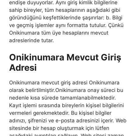
endişe duyuyorlar. Aynı giriş kimlik bilgilerine
sahip bireyler, tüm hesaplarının aşağıdaki gibi
göründüğünü keşfettiklerinde şaşırırlar: b. Bilgi
ve geçmiş işlemler aynı formatta tutulur. Çünkü
Onikinumara tüm üye hesaplarını mevcut
adreslerinde tutar.
Onikinumara Mevcut Giriş
Adresi
Onikinumara mevcut giriş adresi Onikinumara
olarak belirtilmiştir.Onikinumara onay süreci bu
nedenle kısa sürede tamamlanabilmektedir.
Kayıt işlemi sırasında bireylerin kişisel bilgilerini
vermeleri gerekmektedir. Bu kişisel bilgiler
adınızı, şifrenizi ve e-posta adresinizi içerir. Web
sitesinde bir hesap oluşturmak için lütfen
aşağıdaki ayrıntıları sağlayın. Web sitesi zaman