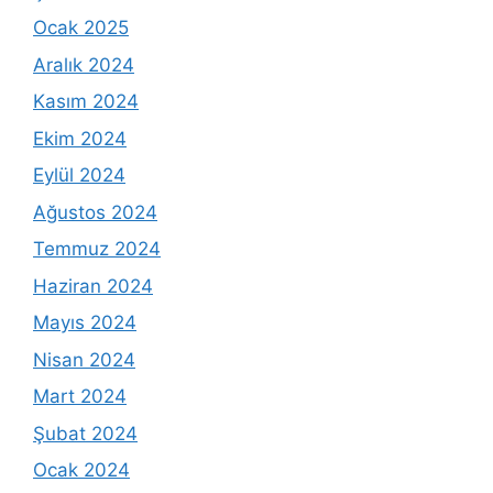
Ocak 2025
Aralık 2024
Kasım 2024
Ekim 2024
Eylül 2024
Ağustos 2024
Temmuz 2024
Haziran 2024
Mayıs 2024
Nisan 2024
Mart 2024
Şubat 2024
Ocak 2024