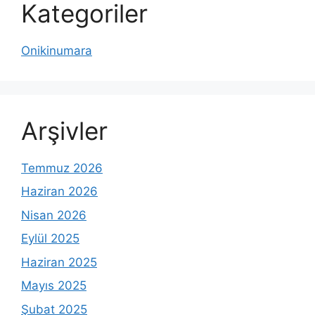
Kategoriler
Onikinumara
Arşivler
Temmuz 2026
Haziran 2026
Nisan 2026
Eylül 2025
Haziran 2025
Mayıs 2025
Şubat 2025