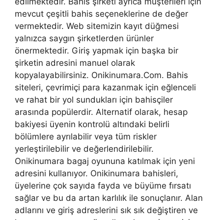
edilmektedir. Bahis şirketi ayrıca müşterileri için
mevcut çeşitli bahis seçeneklerine de değer
vermektedir. Web sitemizin kayıt düğmesi
yalnızca saygın şirketlerden ürünler
önermektedir. Giriş yapmak için başka bir
şirketin adresini manuel olarak
kopyalayabilirsiniz. Onikinumara.Com. Bahis
siteleri, çevrimiçi para kazanmak için eğlenceli
ve rahat bir yol sundukları için bahisçiler
arasında popülerdir. Alternatif olarak, hesap
bakiyesi üyenin kontrolü altındaki belirli
bölümlere ayrılabilir veya tüm riskler
yerleştirilebilir ve değerlendirilebilir.
Onikinumara bagaj oyununa katılmak için yeni
adresini kullanıyor. Onikinumara bahisleri,
üyelerine çok sayıda fayda ve büyüme fırsatı
sağlar ve bu da artan karlılık ile sonuçlanır. Alan
adlarını ve giriş adreslerini sık sık değiştiren ve