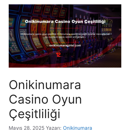
Onikinumara
Casino Oyun
Çeşitliliği
Mayıs 28, 2025
Yazarı:
Onikinumara