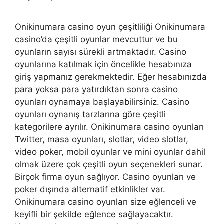
Onikinumara casino oyun çeşitliliği Onikinumara
casino’da çeşitli oyunlar mevcuttur ve bu
oyunların sayısı sürekli artmaktadır. Casino
oyunlarına katılmak için öncelikle hesabınıza
giriş yapmanız gerekmektedir. Eğer hesabınızda
para yoksa para yatırdıktan sonra casino
oyunları oynamaya başlayabilirsiniz. Casino
oyunları oynanış tarzlarına göre çeşitli
kategorilere ayrılır. Onikinumara casino oyunları
Twitter, masa oyunları, slotlar, video slotlar,
video poker, mobil oyunlar ve mini oyunlar dahil
olmak üzere çok çeşitli oyun seçenekleri sunar.
Birçok firma oyun sağlıyor. Casino oyunları ve
poker dışında alternatif etkinlikler var.
Onikinumara casino oyunları size eğlenceli ve
keyifli bir şekilde eğlence sağlayacaktır.