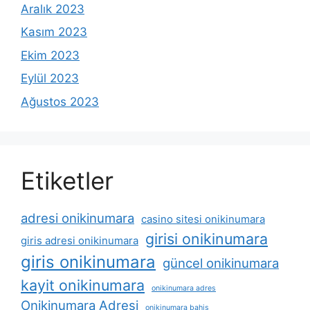
Aralık 2023
Kasım 2023
Ekim 2023
Eylül 2023
Ağustos 2023
Etiketler
adresi onikinumara
casino sitesi onikinumara
girisi onikinumara
giris adresi onikinumara
giris onikinumara
güncel onikinumara
kayit onikinumara
onikinumara adres
Onikinumara Adresi
onikinumara bahis