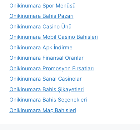
Onikinumara Spor Menüsü
Onikinumara Bahis Pazarı
Onikinumara Casino Ünü
Onikinumara Mobil Casino Bahisleri
Onikinumara Apk İndirme
Onikinumara Finansal Oranlar
Onikinumara Promosyon Fırsatları
Onikinumara Sanal Casinolar
Onikinumara Bahis Şikayetleri
Onikinumara Bahis Seçenekleri
Onikinumara Maç Bahisleri