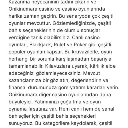
Kazanma heyecanının tadını çıkarın ve
Onikinumara casino ve casino oyunlarında
harika zaman geçirin. Bu senaryoda çok çeşitli
oyunlar mevcuttur. Gözlemlediğinizde, çeşitli
bahis seçeneklerinin de olumlu sonuçlar
verdiğine tanık olabilirsiniz. Canlı casino
oyunları, Blackjack, Rulet ve Poker gibi çeşitli
popüler oyunları kapsar. Bu kruvazilerle, oyun
herhangi bir sorunla karşılaşmadan başarıyla
tamamlanabilir. Kılavuzlara uyarak, kârlılık elde
edeceğinizi gözlemleyeceksiniz. Mevcut
kazançlarınıza bir göz atın, değerlendirin ve
finansal durumunuza göre yatırım kararları verin.
Onikinumara diğer casino oyunlarından daha
büyüleyici. Yatırımınızı çoğaltma ve oyun
oynama fırsatınız var. Hem canlı hem de sanal
bahisçiler için çeşitli bahis seçenekleri
sunuyoruz. Bu kategorilere kaydolarak, çeşitli