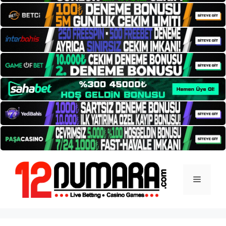
İçeriğe
atla
Menü