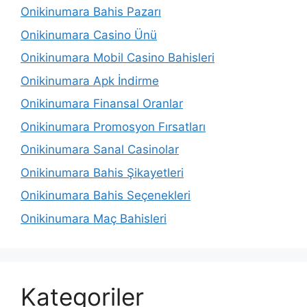
Onikinumara Bahis Pazarı
Onikinumara Casino Ünü
Onikinumara Mobil Casino Bahisleri
Onikinumara Apk İndirme
Onikinumara Finansal Oranlar
Onikinumara Promosyon Fırsatları
Onikinumara Sanal Casinolar
Onikinumara Bahis Şikayetleri
Onikinumara Bahis Seçenekleri
Onikinumara Maç Bahisleri
Kategoriler