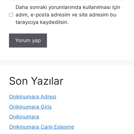
Daha sonraki yorumlarımda kullanılması için
adım, e-posta adresim ve site adresim bu
tarayıcıya kaydedilsin.
Son Yazılar
Onikinumara Adresi
Onikinumara Giriş
Onikinumara
Onikinumara Canlı Eşleşme