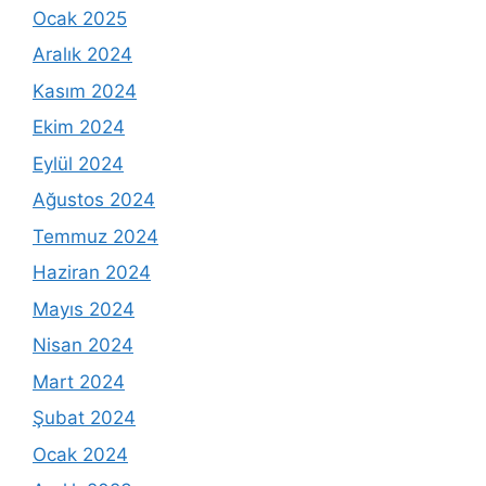
Ocak 2025
Aralık 2024
Kasım 2024
Ekim 2024
Eylül 2024
Ağustos 2024
Temmuz 2024
Haziran 2024
Mayıs 2024
Nisan 2024
Mart 2024
Şubat 2024
Ocak 2024