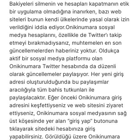
Bakiyeleri silmenin ve hesapları kapatmanın etik
bir uygulama olmadığına inanırken, bazı web
siteleri bunun kendi ülkelerinde yasal olarak izin
verildiğini iddia ediyor.Onikinumara sosyal
medya hesaplarını, özellikle de Twitter’ı takip
etmeyi bırakmadıysanız, muhtemelen en son
güncellemelerden haberiniz yoktur. Oldukça
aktif bir sosyal medya platformu olan
Onikinumara Twitter hesabında da düzenli
olarak güncellemeler paylaşıyor. Her yeni giriş
adresi oluşturulduğunda bu paylaşımlar
aracılığıyla tüm bahis tutkunları ile
paylaşılacaktır. Eğer önceki Onikinumara giriş
adresini keşfettiyseniz ve web sitesini ziyaret
ettiyseniz, Onikinumara sosyal medyasının sağ
üst köşesinde yer alan “giriş yap” butonuna
tıklayarak sitedeki hesabınıza giriş
yapabilirsiniz. Görüldüğü üzere Onikinumara