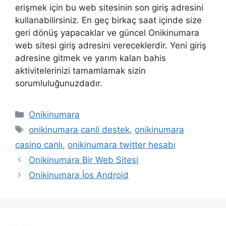
erişmek için bu web sitesinin son giriş adresini
kullanabilirsiniz. En geç birkaç saat içinde size
geri dönüş yapacaklar ve güncel Onikinumara
web sitesi giriş adresini vereceklerdir. Yeni giriş
adresine gitmek ve yarım kalan bahis
aktivitelerinizi tamamlamak sizin
sorumluluğunuzdadır.
Kategoriler
Onikinumara
Etiketler
onikinumara canli destek
,
onikinumara
casino canlı
,
onikinumara twitter hesabı
Onikinumara Bir Web Sitesi
Onikinumara İos Android