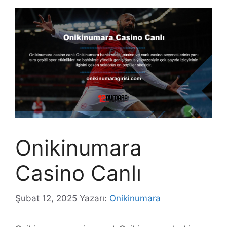
Onikinumara
Casino Canlı
Şubat 12, 2025
Yazarı:
Onikinumara