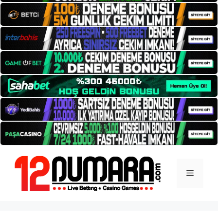
İçeriğe
atla
Menü