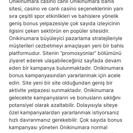
Onikinumara casino canlı Onikinumara bahis
sitesi, casino ve canlı casino seçeneklerinin yanı
sıra çeşitli spor etkinlikleri ve bahislere yönelik
geniş bonus yelpazesiyle çok sayıda izleyicinin
ilgisini çeken sektörün en popüler sitesidir.
Onikinumara büyüleyici pazarlama stratejileriyle
müşterileri cezbetmeyi amaçlayan yeni bir bahis
platformudur. Sitenin “promosyonlar” bölümünü
ziyaret ederek ulaşabileceğiniz sayfada devam
eden bir kampanya bulunmaktadır. Onikinumara
bonus kampanyasından yararlanmak için acele
edin. Site yeni bir site olduğundan geniş bir
aktivite yelpazesi sunmaktadır. Onikinumara
gelecekte kampanyaların ve bonusların sıklığını
potansiyel olarak azaltabilir. Dolayısıyla siteye
özel kampanyalardan yararlanmak istiyorsanız
hızlı davranmanız gerekebilir. Çok sayıda bonus
kampanyası yöneten Onikinumara normal