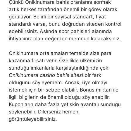
Çünkü Onikinumara bahis oranlarını sormak
artık herkes tarafından önemli bir görev olarak
görülüyor. Belirli bir sayısal standart, fiyat
standardı varsa, bunu doğrudan siteden kontrol
edebilirsiniz. Aslında spor bahisleri alanında
ihtiyacınız olan değerden memnun kalacaksınız.
Onikinumara ortalamaları temelde size para
kazanma fırsatı verir. Özellikle ülkemizin
sunduğu imkanlarla karşılaştırıldığında çok
Onikinumara casino bahis sitesi
bir fark
olduğunu söyleyemem. Ancak, üye olmayı
istemek için bir sebep olabilir. Bonus miktarı ile
ilgili bilgilerin de önemli olduğu söylenebilir.
Kuponların daha fazla yetişkin avantajı sunduğu
söylenebilir. Dilerseniz hemen
görüntüleyebilirsiniz.