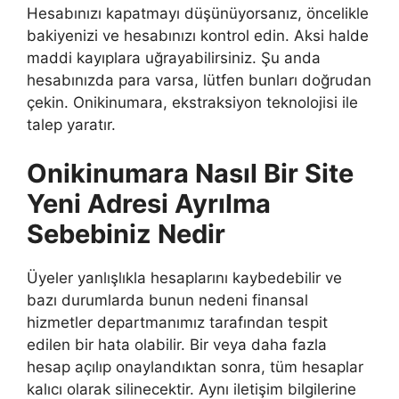
Hesabınızı kapatmayı düşünüyorsanız, öncelikle
bakiyenizi ve hesabınızı kontrol edin. Aksi halde
maddi kayıplara uğrayabilirsiniz. Şu anda
hesabınızda para varsa, lütfen bunları doğrudan
çekin. Onikinumara, ekstraksiyon teknolojisi ile
talep yaratır.
Onikinumara Nasıl Bir Site
Yeni Adresi Ayrılma
Sebebiniz Nedir
Üyeler yanlışlıkla hesaplarını kaybedebilir ve
bazı durumlarda bunun nedeni finansal
hizmetler departmanımız tarafından tespit
edilen bir hata olabilir. Bir veya daha fazla
hesap açılıp onaylandıktan sonra, tüm hesaplar
kalıcı olarak silinecektir. Aynı iletişim bilgilerine