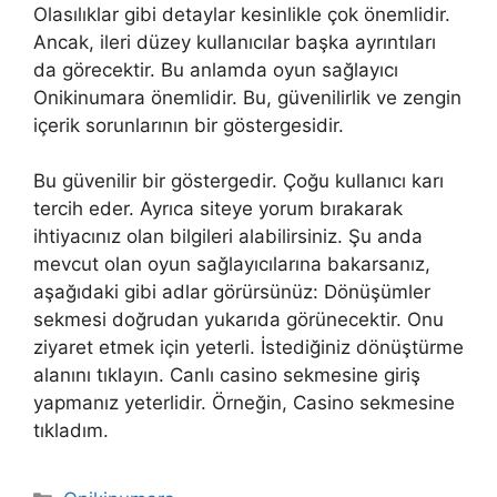
Olasılıklar gibi detaylar kesinlikle çok önemlidir.
Ancak, ileri düzey kullanıcılar başka ayrıntıları
da görecektir. Bu anlamda oyun sağlayıcı
Onikinumara önemlidir. Bu, güvenilirlik ve zengin
içerik sorunlarının bir göstergesidir.
Bu güvenilir bir göstergedir. Çoğu kullanıcı karı
tercih eder. Ayrıca siteye yorum bırakarak
ihtiyacınız olan bilgileri alabilirsiniz. Şu anda
mevcut olan oyun sağlayıcılarına bakarsanız,
aşağıdaki gibi adlar görürsünüz: Dönüşümler
sekmesi doğrudan yukarıda görünecektir. Onu
ziyaret etmek için yeterli. İstediğiniz dönüştürme
alanını tıklayın. Canlı casino sekmesine giriş
yapmanız yeterlidir. Örneğin, Casino sekmesine
tıkladım.
Kategoriler