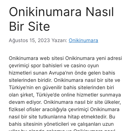
Onikinumara Nasıl
Bir Site
Ağustos 15, 2023
Yazarı:
Onikinumara
Onikinumara web sitesi Onikinumara yeni adresi
çevrimiçi spor bahisleri ve casino oyun
hizmetleri sunan Avrupa’nın önde gelen bahis
sitelerinden biridir. Onikinumara nasıl bir site ve
Türkiye’nin en güvenilir bahis sitelerinden biri
olan şirket, Türkiye’de online hizmetler sunmaya
devam ediyor. Onikinumara nasıl bir site ülkeler,
fiziksel ofisler aracılığıyla çevrimiçi Onikinumara
nasıl bir site tutkunlarına hitap etmektedir. Bu
bahis sitesinin yöneticileri ve çalışanları uzun