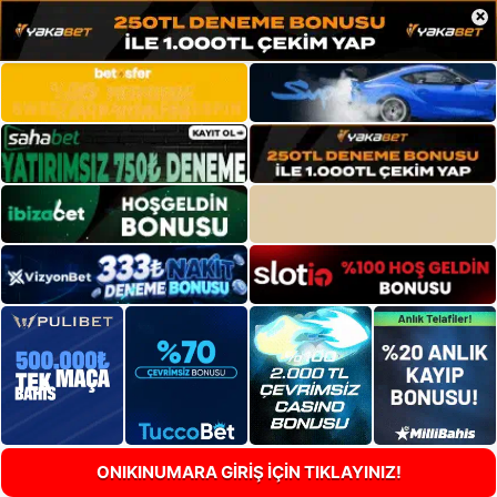
×
ONIKINUMARA GİRİŞ İÇİN TIKLAYINIZ!