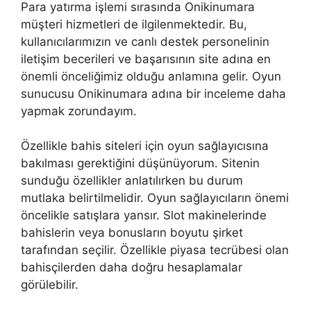
Para yatırma işlemi sırasında Onikinumara
müşteri hizmetleri de ilgilenmektedir. Bu,
kullanıcılarımızın ve canlı destek personelinin
iletişim becerileri ve başarısının site adına en
önemli önceliğimiz olduğu anlamına gelir. Oyun
sunucusu Onikinumara adına bir inceleme daha
yapmak zorundayım.
Özellikle bahis siteleri için oyun sağlayıcısına
bakılması gerektiğini düşünüyorum. Sitenin
sunduğu özellikler anlatılırken bu durum
mutlaka belirtilmelidir. Oyun sağlayıcıların önemi
öncelikle satışlara yansır. Slot makinelerinde
bahislerin veya bonusların boyutu şirket
tarafından seçilir. Özellikle piyasa tecrübesi olan
bahisçilerden daha doğru hesaplamalar
görülebilir.