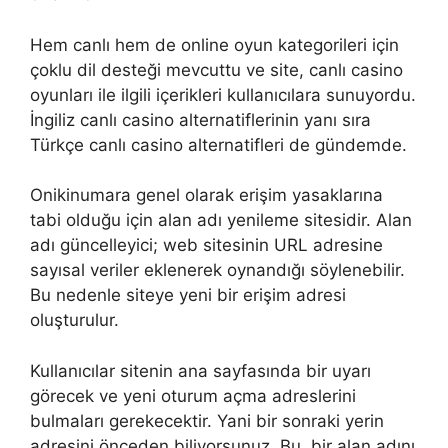
Hem canlı hem de online oyun kategorileri için
çoklu dil desteği mevcuttu ve site, canlı casino
oyunları ile ilgili içerikleri kullanıcılara sunuyordu.
İngiliz canlı casino alternatiflerinin yanı sıra
Türkçe canlı casino alternatifleri de gündemde.
Onikinumara genel olarak erişim yasaklarına
tabi olduğu için alan adı yenileme sitesidir. Alan
adı güncelleyici; web sitesinin URL adresine
sayısal veriler eklenerek oynandığı söylenebilir.
Bu nedenle siteye yeni bir erişim adresi
oluşturulur.
Kullanıcılar sitenin ana sayfasında bir uyarı
görecek ve yeni oturum açma adreslerini
bulmaları gerekecektir. Yani bir sonraki yerin
adresini önceden biliyorsunuz. Bu, bir alan adını