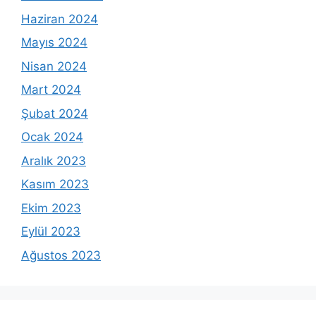
Haziran 2024
Mayıs 2024
Nisan 2024
Mart 2024
Şubat 2024
Ocak 2024
Aralık 2023
Kasım 2023
Ekim 2023
Eylül 2023
Ağustos 2023