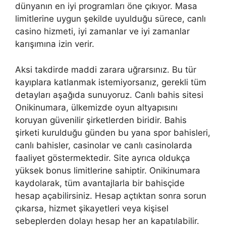
dünyanın en iyi programları öne çıkıyor. Masa
limitlerine uygun şekilde uyulduğu sürece, canlı
casino hizmeti, iyi zamanlar ve iyi zamanlar
karışımına izin verir.
Aksi takdirde maddi zarara uğrarsınız. Bu tür
kayıplara katlanmak istemiyorsanız, gerekli tüm
detayları aşağıda sunuyoruz. Canlı bahis sitesi
Onikinumara, ülkemizde oyun altyapısını
koruyan güvenilir şirketlerden biridir. Bahis
şirketi kurulduğu günden bu yana spor bahisleri,
canlı bahisler, casinolar ve canlı casinolarda
faaliyet göstermektedir. Site ayrıca oldukça
yüksek bonus limitlerine sahiptir. Onikinumara
kaydolarak, tüm avantajlarla bir bahisçide
hesap açabilirsiniz. Hesap açtıktan sonra sorun
çıkarsa, hizmet şikayetleri veya kişisel
sebeplerden dolayı hesap her an kapatılabilir.