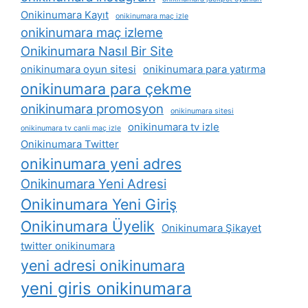
Onikinumara Kayıt
onikinumara maç izle
onikinumara maç izleme
Onikinumara Nasıl Bir Site
onikinumara oyun sitesi
onikinumara para yatırma
onikinumara para çekme
onikinumara promosyon
onikinumara sitesi
onikinumara tv izle
onikinumara tv canli maç izle
Onikinumara Twitter
onikinumara yeni adres
Onikinumara Yeni Adresi
Onikinumara Yeni Giriş
Onikinumara Üyelik
Onikinumara Şikayet
twitter onikinumara
yeni adresi onikinumara
yeni giris onikinumara