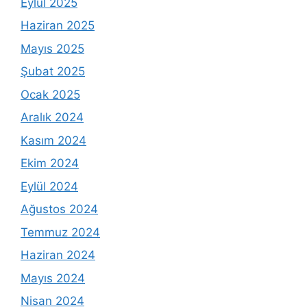
Eylül 2025
Haziran 2025
Mayıs 2025
Şubat 2025
Ocak 2025
Aralık 2024
Kasım 2024
Ekim 2024
Eylül 2024
Ağustos 2024
Temmuz 2024
Haziran 2024
Mayıs 2024
Nisan 2024