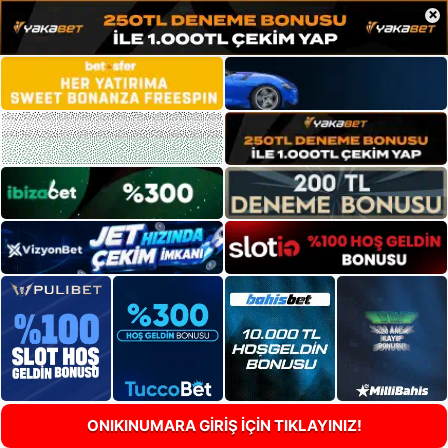
×
ONIKINUMARA GİRİŞ İÇİN TIKLAYINIZ!