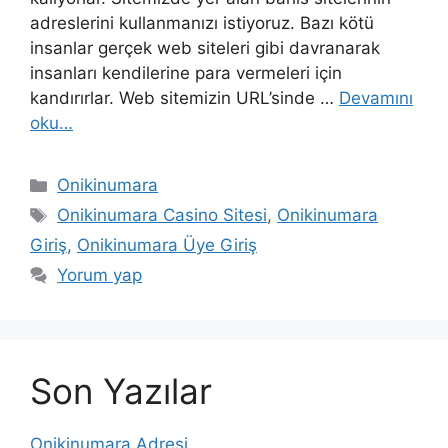
adreslerini kullanmanızı istiyoruz. Bazı kötü
insanlar gerçek web siteleri gibi davranarak
insanları kendilerine para vermeleri için
kandırırlar. Web sitemizin URL’sinde …
Devamını
oku…
Kategoriler
Onikinumara
Etiketler
Onikinumara Casino Sitesi
,
Onikinumara
Giriş
,
Onikinumara Üye Giriş
Yorum yap
Son Yazılar
Onikinumara Adresi