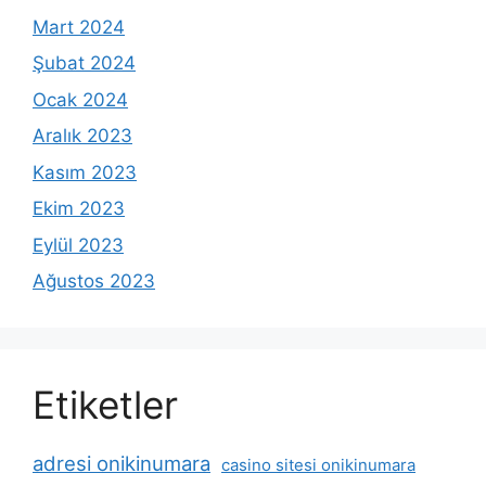
Mart 2024
Şubat 2024
Ocak 2024
Aralık 2023
Kasım 2023
Ekim 2023
Eylül 2023
Ağustos 2023
Etiketler
adresi onikinumara
casino sitesi onikinumara