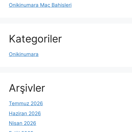
Onikinumara Maç Bahisleri
Kategoriler
Onikinumara
Arşivler
Temmuz 2026
Haziran 2026
Nisan 2026