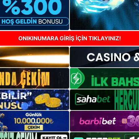
ONIKINUMARA GİRİŞ İÇİN TIKLAYINIZ!