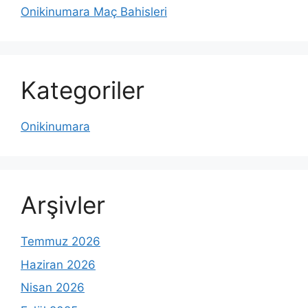
Onikinumara Maç Bahisleri
Kategoriler
Onikinumara
Arşivler
Temmuz 2026
Haziran 2026
Nisan 2026