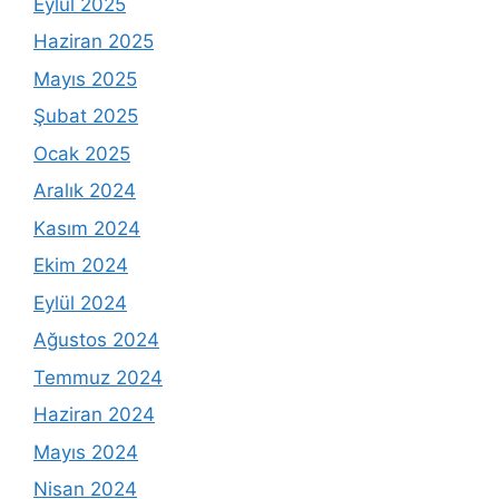
Eylül 2025
Haziran 2025
Mayıs 2025
Şubat 2025
Ocak 2025
Aralık 2024
Kasım 2024
Ekim 2024
Eylül 2024
Ağustos 2024
Temmuz 2024
Haziran 2024
Mayıs 2024
Nisan 2024