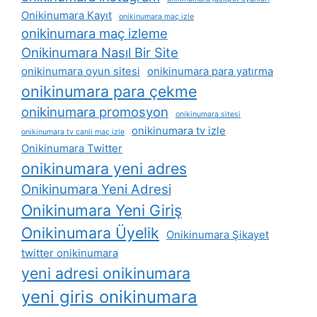
Onikinumara Kayıt
onikinumara maç izle
onikinumara maç izleme
Onikinumara Nasıl Bir Site
onikinumara oyun sitesi
onikinumara para yatırma
onikinumara para çekme
onikinumara promosyon
onikinumara sitesi
onikinumara tv izle
onikinumara tv canli maç izle
Onikinumara Twitter
onikinumara yeni adres
Onikinumara Yeni Adresi
Onikinumara Yeni Giriş
Onikinumara Üyelik
Onikinumara Şikayet
twitter onikinumara
yeni adresi onikinumara
yeni giris onikinumara