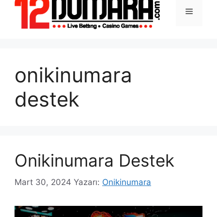
atla
Menü
onikinumara
destek
Onikinumara Destek
Mart 30, 2024
Yazarı:
Onikinumara