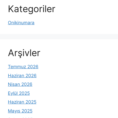
Kategoriler
Onikinumara
Arşivler
Temmuz 2026
Haziran 2026
Nisan 2026
Eylül 2025
Haziran 2025
Mayıs 2025