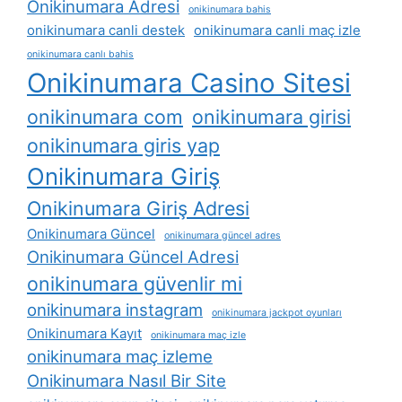
Onikinumara Adresi
onikinumara bahis
onikinumara canli destek
onikinumara canli maç izle
onikinumara canlı bahis
Onikinumara Casino Sitesi
onikinumara com
onikinumara girisi
onikinumara giris yap
Onikinumara Giriş
Onikinumara Giriş Adresi
Onikinumara Güncel
onikinumara güncel adres
Onikinumara Güncel Adresi
onikinumara güvenlir mi
onikinumara instagram
onikinumara jackpot oyunları
Onikinumara Kayıt
onikinumara maç izle
onikinumara maç izleme
Onikinumara Nasıl Bir Site