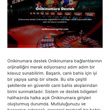
Onikinumara destek Onikinumara bağlantılarının
orijinalliğini merak ediyorsanız adım adım bir
kılavuz sunabilirim. Başarılı, canlı bahis için iyi
bir yapıya sahip bir sitede. Bu site çeşitli
şekillerde en güvenilir canlı bahis akışlarından
birini sunmaktadır. Sistem ve destek bölgeleri
halihazırda halka açık Onikinumara girişleri
oluşturmuş durumda. Mutluluğunuzu ve