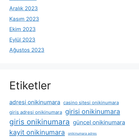
Aralık 2023
Kasım 2023
Ekim 2023
Eylül 2023
Ağustos 2023
Etiketler
adresi onikinumara
casino sitesi onikinumara
girisi onikinumara
giris adresi onikinumara
giris onikinumara
güncel onikinumara
kayit onikinumara
onikinumara adres