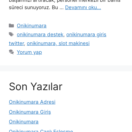
başarınızı artıracak, personel merkezli bir bahis
süreci sunuyoruz. Bu …
Devamını oku…
Kategoriler
Onikinumara
Etiketler
onikinumara destek
,
onikinumara giris
twitter
,
onikinumara, slot makinesi
Yorum yap
Son Yazılar
Onikinumara Adresi
Onikinumara Giriş
Onikinumara
Onikinumara Canlı Eşleşme