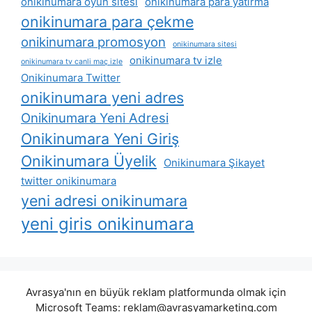
onikinumara oyun sitesi
onikinumara para yatırma
onikinumara para çekme
onikinumara promosyon
onikinumara sitesi
onikinumara tv izle
onikinumara tv canli maç izle
Onikinumara Twitter
onikinumara yeni adres
Onikinumara Yeni Adresi
Onikinumara Yeni Giriş
Onikinumara Üyelik
Onikinumara Şikayet
twitter onikinumara
yeni adresi onikinumara
yeni giris onikinumara
Avrasya'nın en büyük reklam platformunda olmak için
Microsoft Teams:
reklam@avrasyamarketing.com