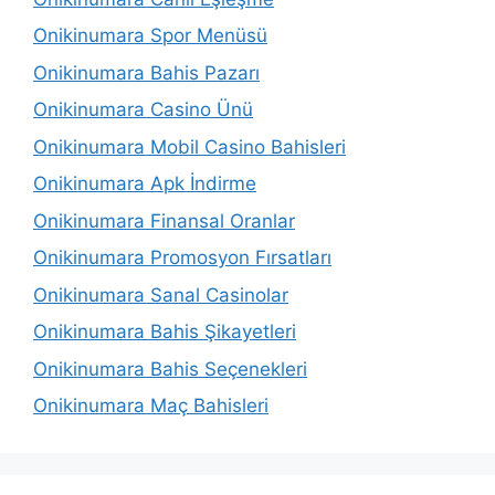
Onikinumara Spor Menüsü
Onikinumara Bahis Pazarı
Onikinumara Casino Ünü
Onikinumara Mobil Casino Bahisleri
Onikinumara Apk İndirme
Onikinumara Finansal Oranlar
Onikinumara Promosyon Fırsatları
Onikinumara Sanal Casinolar
Onikinumara Bahis Şikayetleri
Onikinumara Bahis Seçenekleri
Onikinumara Maç Bahisleri