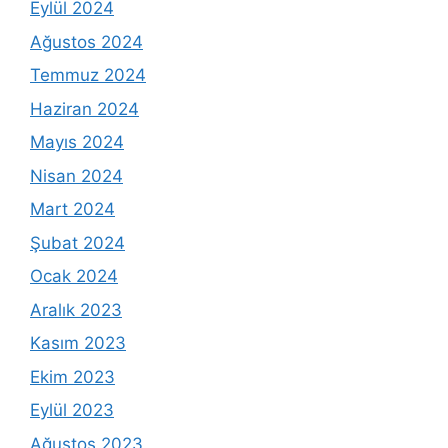
Eylül 2024
Ağustos 2024
Temmuz 2024
Haziran 2024
Mayıs 2024
Nisan 2024
Mart 2024
Şubat 2024
Ocak 2024
Aralık 2023
Kasım 2023
Ekim 2023
Eylül 2023
Ağustos 2023