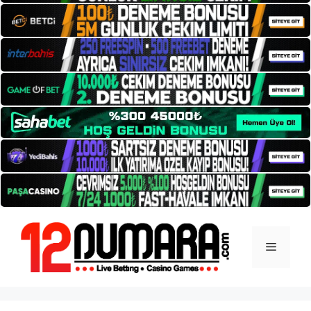
İçeriğe
atla
Menü