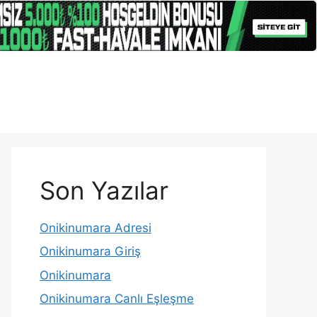
Son Yazılar
Onikinumara Adresi
Onikinumara Giriş
Onikinumara
Onikinumara Canlı Eşleşme