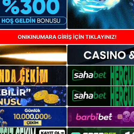
ONIKINUMARA GİRİŞ İÇİN TIKLAYINIZ!