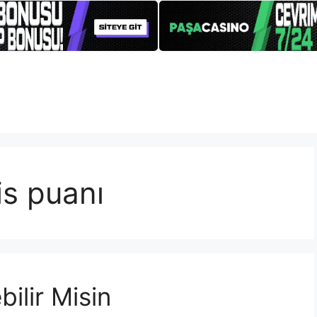
s puanı
ilir Misin