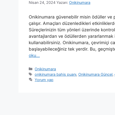
Nisan 24, 2024
Yazarı:
Onikinumara
Onikinumara güvenebilir misin ödüller ve p
çalışır. Amaçları düzenledikleri etkinlikle
Süreçlerinizin tüm yönleri üzerinde kontr
avantajlardan ve ödüllerden yararlanmak 
kullanabilirsiniz. Onikinumara, çevrimiçi
başlayabileceğiniz tek yerdir. Bu, geçmiş
oku…
Kategoriler
Onikinumara
Etiketler
onikinumara bahis puanı
,
Onikinumara Güncel
,
Yorum yap