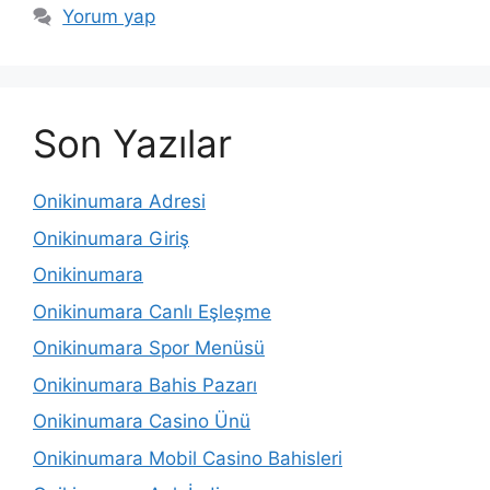
Yorum yap
Son Yazılar
Onikinumara Adresi
Onikinumara Giriş
Onikinumara
Onikinumara Canlı Eşleşme
Onikinumara Spor Menüsü
Onikinumara Bahis Pazarı
Onikinumara Casino Ünü
Onikinumara Mobil Casino Bahisleri