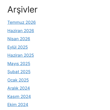
Arşivler
Temmuz 2026
Haziran 2026
Nisan 2026
Eylül 2025
Haziran 2025
Mayıs 2025
Şubat 2025
Ocak 2025
Aralık 2024
Kasım 2024
Ekim 2024