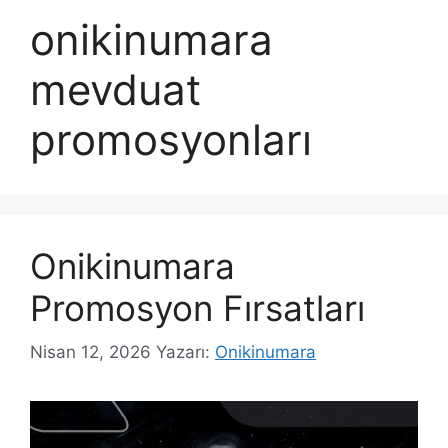
onikinumara
mevduat
promosyonları
Onikinumara
Promosyon Fırsatları
Nisan 12, 2026
Yazarı:
Onikinumara