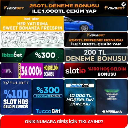
×
ONIKINUMARA GİRİŞ İÇİN TIKLAYINIZ!