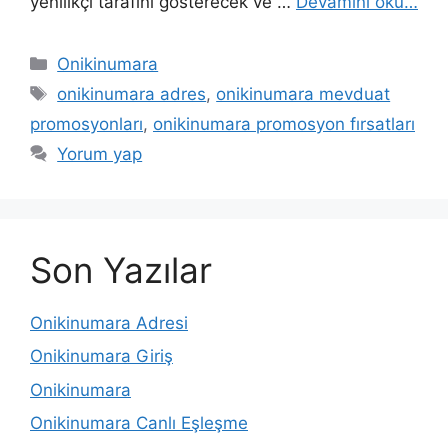
yenilikçi tarafını gösterecek ve …
Devamını oku…
Kategoriler
Onikinumara
Etiketler
onikinumara adres
,
onikinumara mevduat
promosyonları
,
onikinumara promosyon fırsatları
Yorum yap
Son Yazılar
Onikinumara Adresi
Onikinumara Giriş
Onikinumara
Onikinumara Canlı Eşleşme