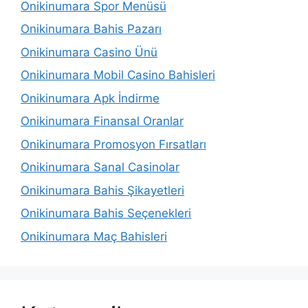
Onikinumara Spor Menüsü
Onikinumara Bahis Pazarı
Onikinumara Casino Ünü
Onikinumara Mobil Casino Bahisleri
Onikinumara Apk İndirme
Onikinumara Finansal Oranlar
Onikinumara Promosyon Fırsatları
Onikinumara Sanal Casinolar
Onikinumara Bahis Şikayetleri
Onikinumara Bahis Seçenekleri
Onikinumara Maç Bahisleri