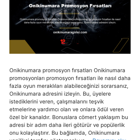
Onikinumara promosyon fırsatları Onikinumara
promosyonları promosyon fırsatları ile nasıl daha
fazla oyun meraklıları alabileceğinizi sorarsanız,
Onikinumara adresini izleyin. Bu, üyelere
istediklerini veren, çalışmalarını teşvik
etmelerine yardımcı olan ve onlara ödül veren
özel bir kanaldır. Bonuslara cömert yaklaşım bu
adresi bir adım daha ileri götürür ve popülerlik
onu kolaylaştırır. Bu bağlamda, Onikinumara