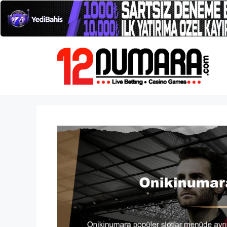
İçeriğe
atla