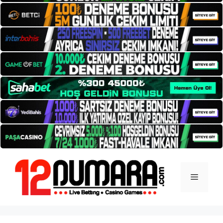
İçeriğe
atla
Menü