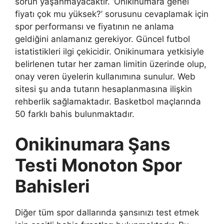
sorun yaşanmayacaktır. ‘Onikinumara genel
fiyatı çok mu yüksek?’ sorusunu cevaplamak için
spor performansı ve fiyatının ne anlama
geldiğini anlamanız gerekiyor. Güncel futbol
istatistikleri ilgi çekicidir. Onikinumara yetkisiyle
belirlenen tutar her zaman limitin üzerinde olup,
onay veren üyelerin kullanımına sunulur. Web
sitesi şu anda tutarın hesaplanmasına ilişkin
rehberlik sağlamaktadır. Basketbol maçlarında
50 farklı bahis bulunmaktadır.
Onikinumara Şans
Testi Monoton Spor
Bahisleri
Diğer tüm spor dallarında şansınızı test etmek