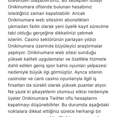
sitesinden ulaşabilirsiniz. Bu sebepten dolayı
Onikinumara ofisinde bulunan hesabınız
istediğiniz zaman kapatılabilir. Ancak
Onikinumara web sitesinin abonelikten
çıkmadan farklı olarak yeni üyelik kayıt sürecime
tabi olduğu gerçeğine dikkatinizi çekmek
isterim. Casino sektörünün parlayan yıldızı
Onikinumara üzerinde büyüleyici araştırmalar
yapılıyor. Onikinumara web sitesi sunduğu
yüksek kaliteli uygulamalar ve özellikle hizmete
dahil edilen geniş spor bahis oyunları yelpazesi
nedeniyle büyük ilgi görmüştür. Ayrıca sitenin
casinolar ve canlı casino oyunlarıyla ilgili iş
fırsatları da sürekli olarak yüksek puanlar alıyor.
Ne yazık ki şikayetlerin olumsuz etkisi nedeniyle
üyeler Onikinumara Twitter ofis hesaplarını
kapatmayı düşünebilirler. Bu durumda aşağıdaki
noktalara dikkat ettiğiniz sürece herhangi bir