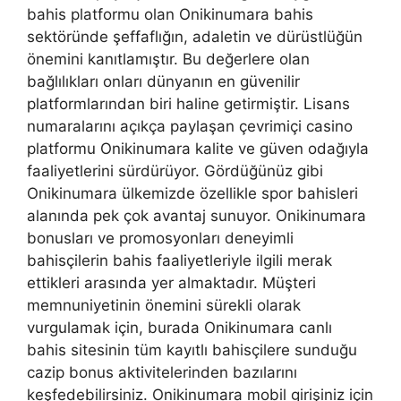
bahis platformu olan Onikinumara bahis
sektöründe şeffaflığın, adaletin ve dürüstlüğün
önemini kanıtlamıştır. Bu değerlere olan
bağlılıkları onları dünyanın en güvenilir
platformlarından biri haline getirmiştir. Lisans
numaralarını açıkça paylaşan çevrimiçi casino
platformu Onikinumara kalite ve güven odağıyla
faaliyetlerini sürdürüyor. Gördüğünüz gibi
Onikinumara ülkemizde özellikle spor bahisleri
alanında pek çok avantaj sunuyor. Onikinumara
bonusları ve promosyonları deneyimli
bahisçilerin bahis faaliyetleriyle ilgili merak
ettikleri arasında yer almaktadır. Müşteri
memnuniyetinin önemini sürekli olarak
vurgulamak için, burada Onikinumara canlı
bahis sitesinin tüm kayıtlı bahisçilere sunduğu
cazip bonus aktivitelerinden bazılarını
keşfedebilirsiniz. Onikinumara mobil girişiniz için