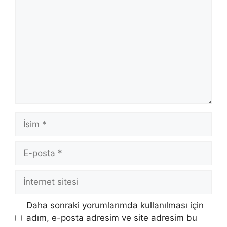
İsim
E-
posta
İnternet
sitesi
Daha sonraki yorumlarımda kullanılması için
adım, e-posta adresim ve site adresim bu