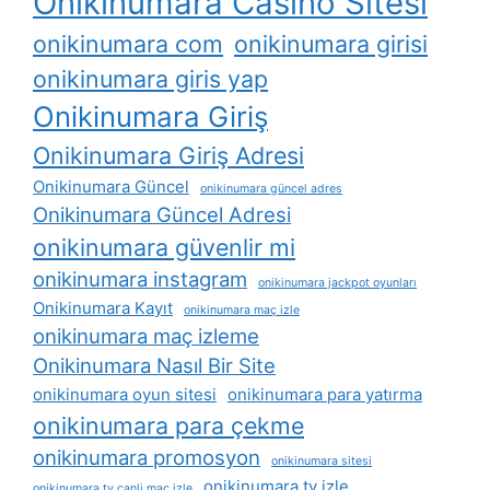
Onikinumara Casino Sitesi
onikinumara com
onikinumara girisi
onikinumara giris yap
Onikinumara Giriş
Onikinumara Giriş Adresi
Onikinumara Güncel
onikinumara güncel adres
Onikinumara Güncel Adresi
onikinumara güvenlir mi
onikinumara instagram
onikinumara jackpot oyunları
Onikinumara Kayıt
onikinumara maç izle
onikinumara maç izleme
Onikinumara Nasıl Bir Site
onikinumara oyun sitesi
onikinumara para yatırma
onikinumara para çekme
onikinumara promosyon
onikinumara sitesi
onikinumara tv izle
onikinumara tv canli maç izle