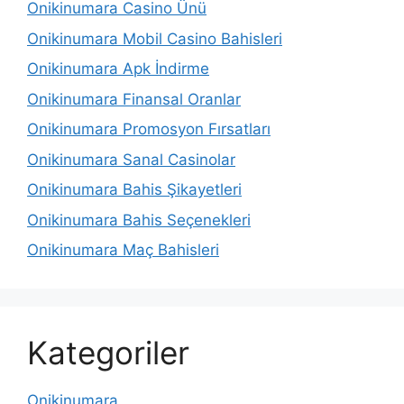
Onikinumara Casino Ünü
Onikinumara Mobil Casino Bahisleri
Onikinumara Apk İndirme
Onikinumara Finansal Oranlar
Onikinumara Promosyon Fırsatları
Onikinumara Sanal Casinolar
Onikinumara Bahis Şikayetleri
Onikinumara Bahis Seçenekleri
Onikinumara Maç Bahisleri
Kategoriler
Onikinumara