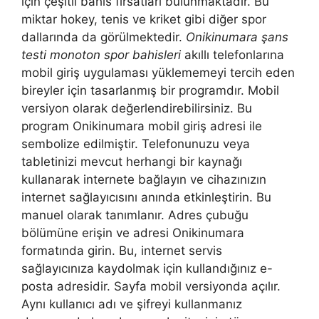
için çeşitli bahis fırsatları bulunmaktadır. Bu
miktar hokey, tenis ve kriket gibi diğer spor
dallarında da görülmektedir.
Onikinumara şans
testi monoton spor bahisleri
akıllı telefonlarına
mobil giriş uygulaması yüklememeyi tercih eden
bireyler için tasarlanmış bir programdır. Mobil
versiyon olarak değerlendirebilirsiniz. Bu
program Onikinumara mobil giriş adresi ile
sembolize edilmiştir. Telefonunuzu veya
tabletinizi mevcut herhangi bir kaynağı
kullanarak internete bağlayın ve cihazınızın
internet sağlayıcısını anında etkinleştirin. Bu
manuel olarak tanımlanır. Adres çubuğu
bölümüne erişin ve adresi Onikinumara
formatında girin. Bu, internet servis
sağlayıcınıza kaydolmak için kullandığınız e-
posta adresidir. Sayfa mobil versiyonda açılır.
Aynı kullanıcı adı ve şifreyi kullanmanız