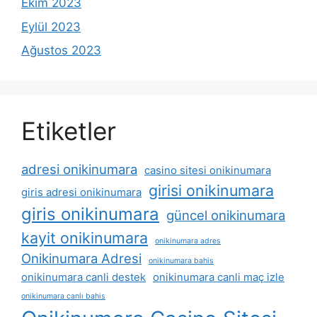
Ekim 2023
Eylül 2023
Ağustos 2023
Etiketler
adresi onikinumara
casino sitesi onikinumara
girisi onikinumara
giris adresi onikinumara
giris onikinumara
güncel onikinumara
kayit onikinumara
onikinumara adres
Onikinumara Adresi
onikinumara bahis
onikinumara canli destek
onikinumara canli maç izle
onikinumara canlı bahis