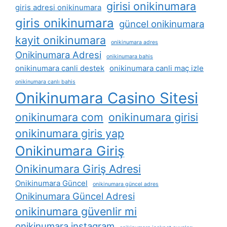
girisi onikinumara
giris adresi onikinumara
giris onikinumara
güncel onikinumara
kayit onikinumara
onikinumara adres
Onikinumara Adresi
onikinumara bahis
onikinumara canli destek
onikinumara canli maç izle
onikinumara canlı bahis
Onikinumara Casino Sitesi
onikinumara com
onikinumara girisi
onikinumara giris yap
Onikinumara Giriş
Onikinumara Giriş Adresi
Onikinumara Güncel
onikinumara güncel adres
Onikinumara Güncel Adresi
onikinumara güvenlir mi
onikinumara instagram