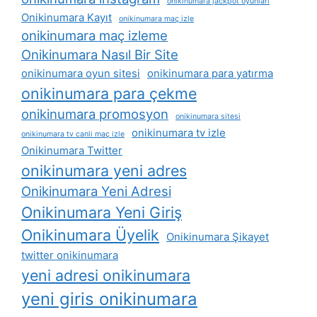
onikinumara jackpot oyunları
Onikinumara Kayıt
onikinumara maç izle
onikinumara maç izleme
Onikinumara Nasıl Bir Site
onikinumara oyun sitesi
onikinumara para yatırma
onikinumara para çekme
onikinumara promosyon
onikinumara sitesi
onikinumara tv izle
onikinumara tv canli maç izle
Onikinumara Twitter
onikinumara yeni adres
Onikinumara Yeni Adresi
Onikinumara Yeni Giriş
Onikinumara Üyelik
Onikinumara Şikayet
twitter onikinumara
yeni adresi onikinumara
yeni giris onikinumara