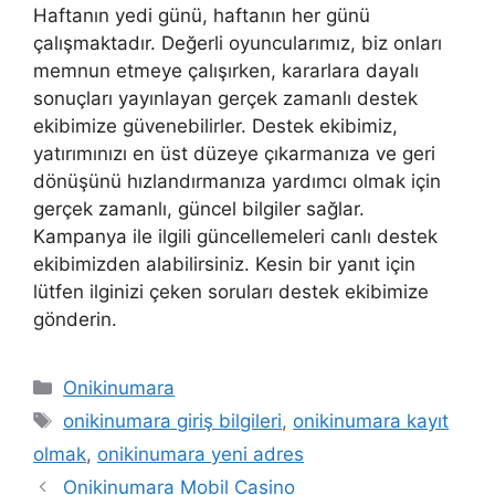
Haftanın yedi günü, haftanın her günü
çalışmaktadır. Değerli oyuncularımız, biz onları
memnun etmeye çalışırken, kararlara dayalı
sonuçları yayınlayan gerçek zamanlı destek
ekibimize güvenebilirler. Destek ekibimiz,
yatırımınızı en üst düzeye çıkarmanıza ve geri
dönüşünü hızlandırmanıza yardımcı olmak için
gerçek zamanlı, güncel bilgiler sağlar.
Kampanya ile ilgili güncellemeleri canlı destek
ekibimizden alabilirsiniz. Kesin bir yanıt için
lütfen ilginizi çeken soruları destek ekibimize
gönderin.
Kategoriler
Onikinumara
Etiketler
onikinumara giriş bilgileri
,
onikinumara kayıt
olmak
,
onikinumara yeni adres
Onikinumara Mobil Casino