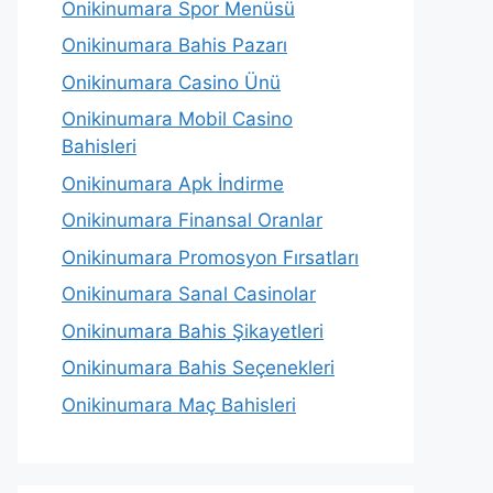
Onikinumara Spor Menüsü
Onikinumara Bahis Pazarı
Onikinumara Casino Ünü
Onikinumara Mobil Casino
Bahisleri
Onikinumara Apk İndirme
Onikinumara Finansal Oranlar
Onikinumara Promosyon Fırsatları
Onikinumara Sanal Casinolar
Onikinumara Bahis Şikayetleri
Onikinumara Bahis Seçenekleri
Onikinumara Maç Bahisleri