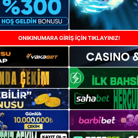
ONIKINUMARA GİRİŞ İÇİN TIKLAYINIZ!