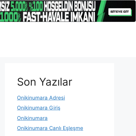
Son Yazılar
Onikinumara Adresi
Onikinumara Giriş
Onikinumara
Onikinumara Canlı Eşleşme