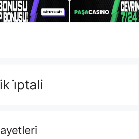
 i̇ptali
ayetleri