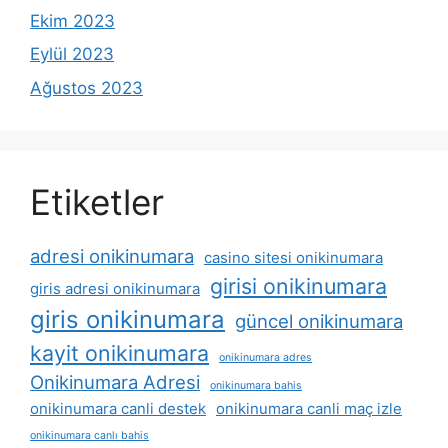
Ekim 2023
Eylül 2023
Ağustos 2023
Etiketler
adresi onikinumara
casino sitesi onikinumara
girisi onikinumara
giris adresi onikinumara
giris onikinumara
güncel onikinumara
kayit onikinumara
onikinumara adres
Onikinumara Adresi
onikinumara bahis
onikinumara canli destek
onikinumara canli maç izle
onikinumara canlı bahis