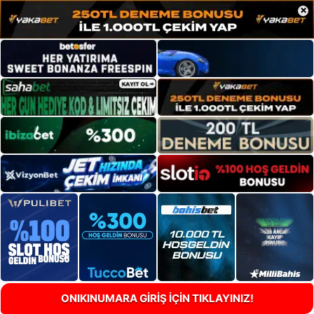
×
ONIKINUMARA GİRİŞ İÇİN TIKLAYINIZ!