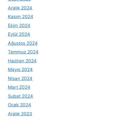
Aralık 2024
Kasım 2024
Ekim 2024
Eylül 2024
Ağustos 2024
Temmuz 2024
Haziran 2024
Mayıs 2024
Nisan 2024
Mart 2024
Şubat 2024
Ocak 2024
Aralık 2023