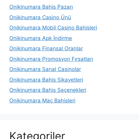
Onikinumara Bahis Pazarı
Onikinumara Casino Ünü
Onikinumara Mobil Casino Bahisleri
Onikinumara Apk İndirme
Onikinumara Finansal Oranlar
Onikinumara Promosyon Fırsatları
Onikinumara Sanal Casinolar
Onikinumara Bahis Şikayetleri
Onikinumara Bahis Seçenekleri
Onikinumara Maç Bahisleri
Kategoriler