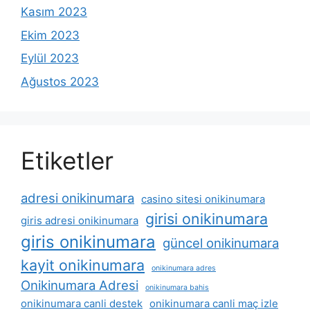
Kasım 2023
Ekim 2023
Eylül 2023
Ağustos 2023
Etiketler
adresi onikinumara
casino sitesi onikinumara
girisi onikinumara
giris adresi onikinumara
giris onikinumara
güncel onikinumara
kayit onikinumara
onikinumara adres
Onikinumara Adresi
onikinumara bahis
onikinumara canli destek
onikinumara canli maç izle