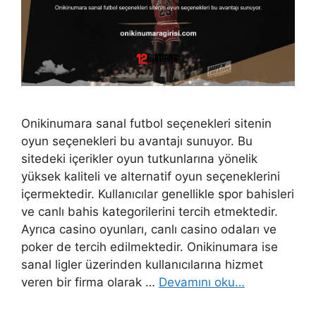
Onikinumara sanal futbol seçenekleri sitenin
oyun seçenekleri bu avantajı sunuyor. Bu
sitedeki içerikler oyun tutkunlarına yönelik
yüksek kaliteli ve alternatif oyun seçeneklerini
içermektedir. Kullanıcılar genellikle spor bahisleri
ve canlı bahis kategorilerini tercih etmektedir.
Ayrıca casino oyunları, canlı casino odaları ve
poker de tercih edilmektedir. Onikinumara ise
sanal ligler üzerinden kullanıcılarına hizmet
veren bir firma olarak …
Devamını oku…