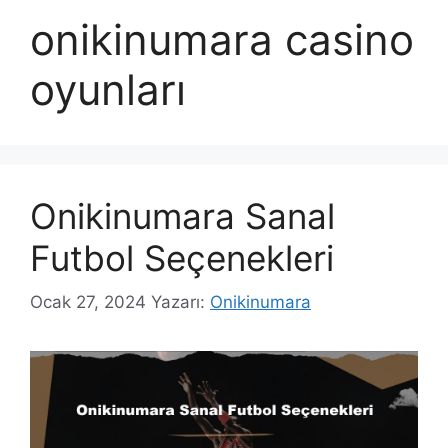
onikinumara casino
oyunları
Onikinumara Sanal
Futbol Seçenekleri
Ocak 27, 2024
Yazarı:
Onikinumara