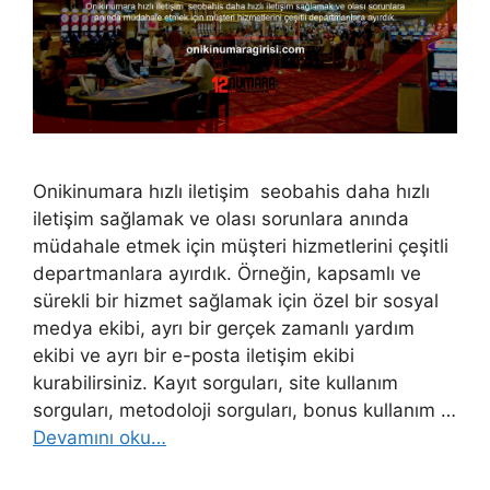
Onikinumara hızlı iletişim seobahis daha hızlı
iletişim sağlamak ve olası sorunlara anında
müdahale etmek için müşteri hizmetlerini çeşitli
departmanlara ayırdık. Örneğin, kapsamlı ve
sürekli bir hizmet sağlamak için özel bir sosyal
medya ekibi, ayrı bir gerçek zamanlı yardım
ekibi ve ayrı bir e-posta iletişim ekibi
kurabilirsiniz. Kayıt sorguları, site kullanım
sorguları, metodoloji sorguları, bonus kullanım …
Devamını oku…