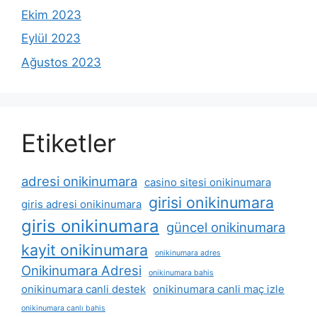
Ekim 2023
Eylül 2023
Ağustos 2023
Etiketler
adresi onikinumara
casino sitesi onikinumara
girisi onikinumara
giris adresi onikinumara
giris onikinumara
güncel onikinumara
kayit onikinumara
onikinumara adres
Onikinumara Adresi
onikinumara bahis
onikinumara canli destek
onikinumara canli maç izle
onikinumara canlı bahis