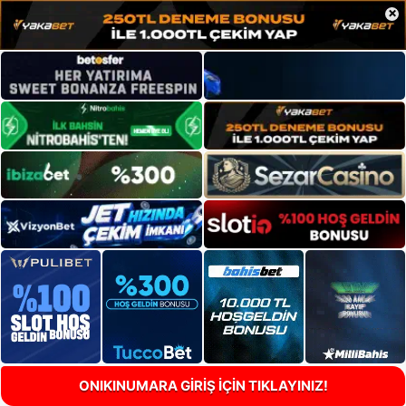
×
ONIKINUMARA GİRİŞ İÇİN TIKLAYINIZ!