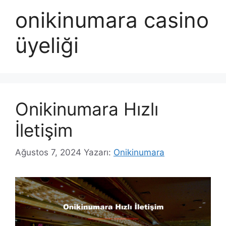
onikinumara casino
üyeliği
Onikinumara Hızlı
İletişim
Ağustos 7, 2024
Yazarı:
Onikinumara