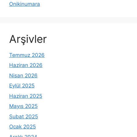
Onikinumara
Arşivler
Temmuz 2026
Haziran 2026
Nisan 2026
Eylül 2025
Haziran 2025
Mayıs 2025
Şubat 2025
Ocak 2025
Aralık 2024