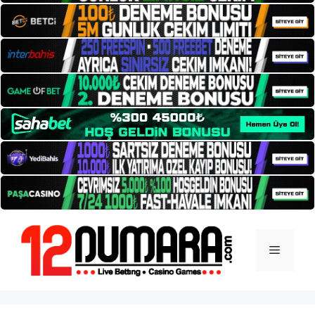
İçeriğe
atla
Menü