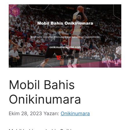
Mobil Bahis
Onikinumara
Ekim 28, 2023
Yazarı:
Onikinumara