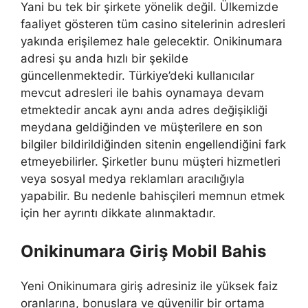
Yani bu tek bir şirkete yönelik değil. Ülkemizde
faaliyet gösteren tüm casino sitelerinin adresleri
yakında erişilemez hale gelecektir. Onikinumara
adresi şu anda hızlı bir şekilde
güncellenmektedir. Türkiye’deki kullanıcılar
mevcut adresleri ile bahis oynamaya devam
etmektedir ancak aynı anda adres değişikliği
meydana geldiğinden ve müşterilere en son
bilgiler bildirildiğinden sitenin engellendiğini fark
etmeyebilirler. Şirketler bunu müşteri hizmetleri
veya sosyal medya reklamları aracılığıyla
yapabilir. Bu nedenle bahisçileri memnun etmek
için her ayrıntı dikkate alınmaktadır.
Onikinumara Giriş Mobil Bahis
Yeni Onikinumara giriş adresiniz ile yüksek faiz
oranlarına, bonuslara ve güvenilir bir ortama