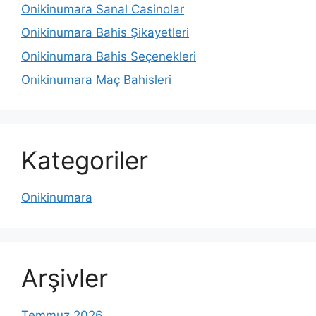
Onikinumara Sanal Casinolar
Onikinumara Bahis Şikayetleri
Onikinumara Bahis Seçenekleri
Onikinumara Maç Bahisleri
Kategoriler
Onikinumara
Arşivler
Temmuz 2026