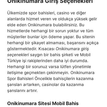
Onikinumara Giriş Seçenekleri
Ülkemizde spor bahisleri, casino ve diğer
alanlarda hizmet veren ve oldukça yüksek gelir
elde eden Onikinumara bulabilirsiniz. Bu
hizmetlerde herhangi bir sorun yoktur ve tüm
müşteriler bunlar için ödeme yapar. Bu sitenin
herhangi bir şikayet almaması, başarısını açıkça
göstermektedir. Kısacası
Onikinumara giriş
seçenekleri
saygın bir bahis şirketi ve Mobil
Türkiye işi rakiplerinden daha iyi durumda.
Herhangi bir sorunuz varsa lütfen yönetimle
iletişime geçmekten çekinmeyin. Onikinumara
Spor Bahisleri Öncelikle bahisçilerin kazanma
şansları artarken, casinolar da kazanma
şanslarını artırır.
Onikinumara Sitesi Mobil Bahis