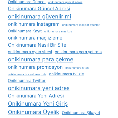
Onikinumara Güncel
onikinumara güncel adres
Onikinumara Güncel Adresi
onikinumara güvenlir mi
onikinumara instagram
onikinumara jackpot oyunları
Onikinumara Kayıt
onikinumara maç izle
onikinumara maç izleme
Onikinumara Nasıl Bir Site
onikinumara oyun sitesi
onikinumara para yatırma
onikinumara para çekme
onikinumara promosyon
onikinumara sitesi
onikinumara tv izle
onikinumara tv canli maç izle
Onikinumara Twitter
onikinumara yeni adres
Onikinumara Yeni Adresi
Onikinumara Yeni Giriş
Onikinumara Üyelik
Onikinumara Şikayet